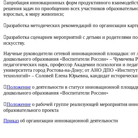
апробация инновационных форм продуктивного взаимодейств
решения задач по приобщению всех участников образовательно
взрослых, к миру живописи;
разработка методических рекомендаций по организации карти
разработка сценариев мероприятий с детьми и родителями п
искусству.
Научные руководители сетевой инновационной площадки: 
дошкольного образования «Воспитатели России» – Чумичева Р
педагогических наук, профессор Академии психологии и пед
университета город Ростова-на-Дону; от АНО ДПО «Институт
технологий» – Соловей Елена Юрьевна, кандидат исторических

Положение
о деятельности в статусе инновационной пло
дошкольного образования «Воспитатели России»

Положение
о рабочей группе реализующей мероприятия инн
образовательного проекта
Приказ
об организации инновационной деятельности