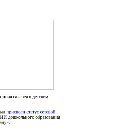
инная галерея в детском
был
присвоен статус сетевой
И дошкольного образования
аду».