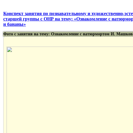
Конспект занятия по познавательному и художественно-эст
старшей группы с ОНР на тему: «Ознакомление с натюрм
и бананы»
Фото с занятия на тему: Ознакомление с натюрмортом И. Машко