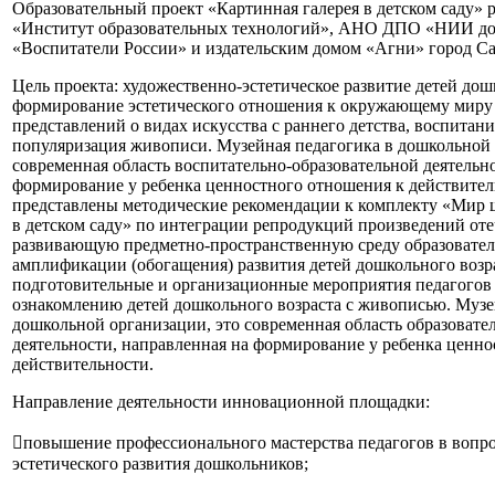
Образовательный проект «Картинная галерея в детском саду»
«Институт образовательных технологий», АНО ДПО «НИИ до
«Воспитатели России» и издательским домом «Агни» город Са
Цель проекта: художественно-эстетическое развитие детей дош
формирование эстетического отношения к окружающему миру
представлений о видах искусства с раннего детства, воспитани
популяризация живописи. Музейная педагогика в дошкольной 
современная область воспитательно-образовательной деятельн
формирование у ребенка ценностного отношения к действител
представлены методические рекомендации к комплекту «Мир ш
в детском саду» по интеграции репродукций произведений от
развивающую предметно-пространственную среду образовател
амплификации (обогащения) развития детей дошкольного возр
подготовительные и организационные мероприятия педагогов (
ознакомлению детей дошкольного возраста с живописью. Музе
дошкольной организации, это современная область образовате
деятельности, направленная на формирование у ребенка ценн
действительности.
Направление деятельности инновационной площадки:
повышение профессионального мастерства педагогов в вопро
эстетического развития дошкольников;