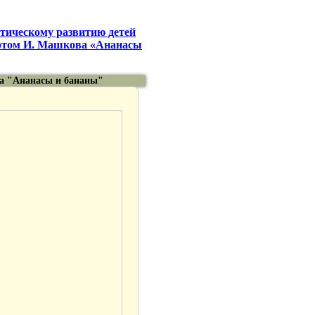
етическому развитию детей
ортом И. Машкова «Ананасы
ва "Ананасы и бананы"