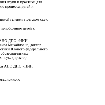
ия науки и практики для
го процесса: детей и
нной галереи в детском саду;
о приобщению детей к
от АНО ДПО «НИИ
аиса Михайловна, доктор
агогики Южного федерального
 образовательных
 наук, директор.
щадки АНО ДПО «НИИ
овационного