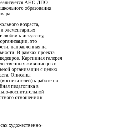
 реализуется АНО ДПО
школьного образования
мара.
кольного возраста,
 и элементарных
е любви к искусству,
организации, это
ости, направленная на
ьности. В рамках проекта
едевров. Картинная галерея
ечественных живописцев в
ьной организации с целью
аста. Описаны
воспитателей) к работе по
йная педагогика в
льно-воспитательной
остного отношения к
сах художественно-