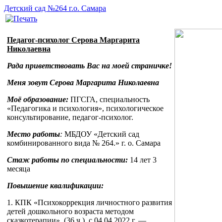
Детский сад №264 г.о. Самара
Педагог-психолог Серова Маргарита
Николаевна
Рада приветствовать Вас на моей страничке!
Меня зовут Серова Маргарита Николаевна
Моё образование:
ПГСГА, специальность
«Педагогика и психология», психологическое
консультирование, педагог-психолог.
Место работы
:
МБДОУ «Детский сад
комбинированного вида № 264.» г. о. Самара
Стаж работы по специальности:
14 лет 3
месяца
Повышение квалификации:
1. КПК «Психокоррекция личностного развития
детей дошкольного возраста методом
сказкотерапии», (36 ч.), с 04.04.2022 г. —