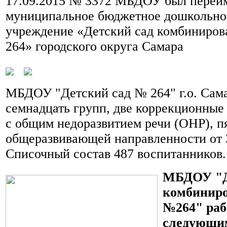
17.09.2015 № 3372 МБДОУ был переи
муниципальное бюджетное дошкольное
учреждение «Детский сад комбиниров
264» городского округа Самара
МБДОУ "Детский сад № 264" г.о. Сам
семнадцать групп, две коррекционные
с общим недоразвитием речи (ОНР), п
общеразвивающей направленности от 3
Списочный состав 487 воспитанников.
МБДОУ "Д
комбиниро
№264" раб
следующи