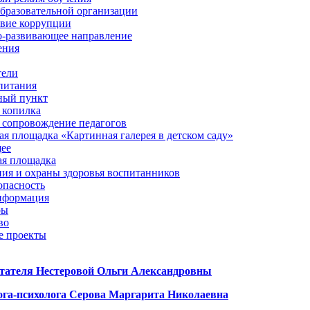
образовательной организации
вие коррупции
-развивающее направление
ения
тели
питания
ный пункт
 копилка
 сопровождение педагогов
я площадка «Картинная галерея в детском саду»
щее
я площадка
ния и охраны здоровья воспитанников
опасность
нформация
ры
во
е проекты
тателя Нестеровой Ольги Александровны
ога-психолога Серова Маргарита Николаевна