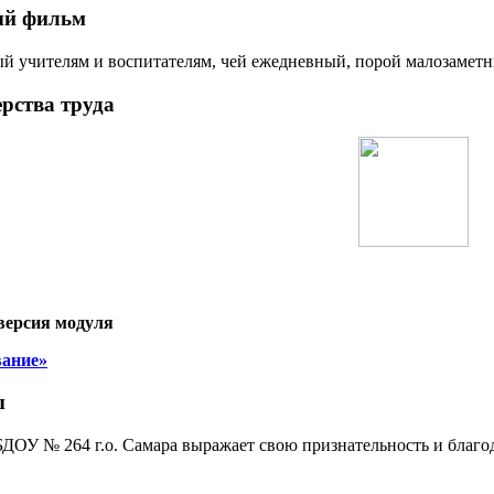
ый фильм
 учителям и воспитателям, чей ежедневный, порой малозаметн
рства труда
версия модуля
вание»
ы
ОУ № 264 г.о. Самара выражает свою признательность и благ