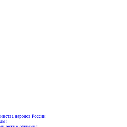
динства народов России
еды!
ый режим обучения