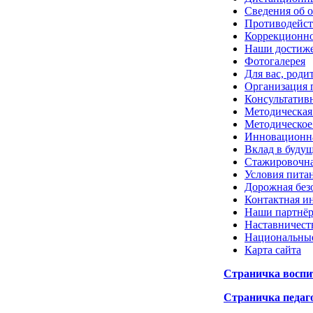
Сведения об 
Противодейст
Коррекционно
Наши достиж
Фотогалерея
Для вас, роди
Организация 
Консультатив
Методическая
Методическое
Инновационна
Вклад в буду
Стажировочна
Условия пита
Дорожная без
Контактная и
Наши партнё
Наставничест
Национальны
Карта сайта
Страничка воспи
Страничка
п
едаг