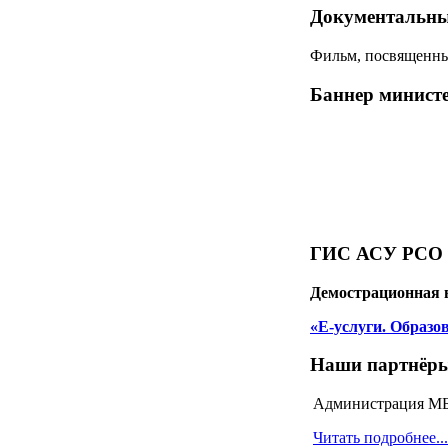
Документальн
Фильм, посвященный
Баннер министе
ГИС АСУ РСО
Демострационная 
«Е-услуги. Образо
Наши партнёр
Администрация МБД
Читать подробнее...