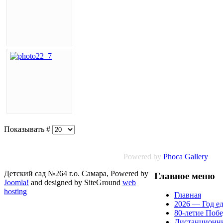
Показывать #
Powered by
Phoca
Gallery
Детский сад №264 г.о. Самара, Powered by
Главное меню
Joomla!
and designed by SiteGround
web
hosting
Главная
2026 — Год е
80-летие Поб
Дистанционн